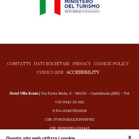
CONTATTI
DATI SOCIETARI
PRIVACY
COOKIE POLICY
CODICI GDS
ACCESSIBILITY
Hotel Villa Sonia
| Via Porta Mola, 9 - 98030 - Castelmola (ME) - Tel.
+39 0942 28 082
P.IVA 00467550836
CIN: IT083015A12EHY6PHG
CIR: 19083015A200443
booking@hotelvillasonia.com
X
Questo sito web utilizza i cookie