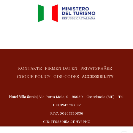
KONTAKTE
FIRMEN DATEN
PRIVATSPHÄRE
COOKIE POLICY
GDS-CODES
ACCESSIBILITY
Hotel Villa Sonia
| Via Porta Mola, 9 - 98030 - Castelmola (ME) - Tel.
+39 0942 28 082
P.IVA 00467550836
CIN: IT083015A12EHY6PHG
CIR: 19083015A200443