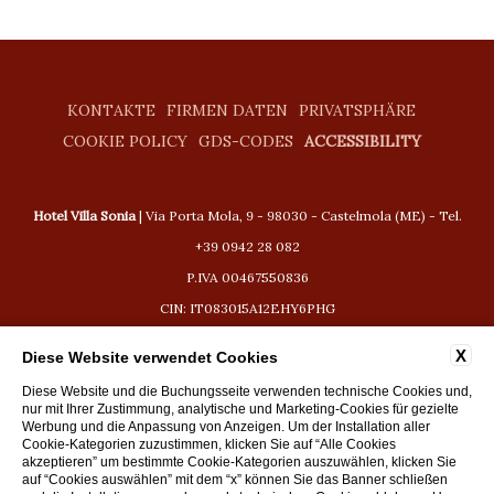
KONTAKTE
FIRMEN DATEN
PRIVATSPHÄRE
COOKIE POLICY
GDS-CODES
ACCESSIBILITY
Hotel Villa Sonia
| Via Porta Mola, 9 - 98030 - Castelmola (ME) - Tel.
+39 0942 28 082
P.IVA 00467550836
CIN: IT083015A12EHY6PHG
CIR: 19083015A200443
X
Diese Website verwendet Cookies
booking@hotelvillasonia.com
Diese Website und die Buchungsseite verwenden technische Cookies und,
nur mit Ihrer Zustimmung, analytische und Marketing-Cookies für gezielte
Werbung und die Anpassung von Anzeigen. Um der Installation aller
Cookie-Kategorien zuzustimmen, klicken Sie auf “Alle Cookies
akzeptieren” um bestimmte Cookie-Kategorien auszuwählen, klicken Sie
auf “Cookies auswählen” mit dem “x” können Sie das Banner schließen