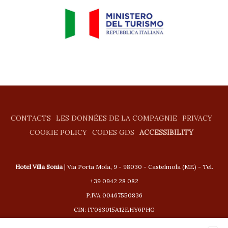
CONTACTS
LES DONNÉES DE LA COMPAGNIE
PRIVACY
COOKIE POLICY
CODES GDS
ACCESSIBILITY
Hotel Villa Sonia
| Via Porta Mola, 9 - 98030 - Castelmola (ME) - Tel.
+39 0942 28 082
P.IVA 00467550836
CIN: IT083015A12EHY6PHG
CIR: 19083015A200443