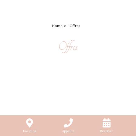
Home
Offres
Offres
Location
Appelez
Réserver