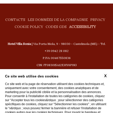
CONTACTS
LES DONNÉES DE LA COMPAGNIE
PRIVACY
COOKIE POLICY
CODES GDS
ACCESSIBILITY
Hotel Villa Sonia
| Via Porta Mola, 9 - 98030 - Castelmola (ME) - Tel.
+39 0942 28 082
P.IVA 00467550836
CIN: IT083015A12EHY6PHG
CIR: 19083015A200443
X
Ce site web utilise des cookies
booking@hotelvillasonia.com
Ce site web et la page de réservation utilisent des cookies techniques et,
uniquement avec votre consentement, des cookies analytiques et de
marketing pour la publicité ciblée et la personnalisation des annonces.
Pour consentir à l'installation de toutes les catégories de cookies, cliquez
sur “Accepter tous les cookies&rdquo ; pour sélectionner des catégories
spécifiques de cookies, cliquez sur "Sélectionner les cookies" ; en utilisant
WEBSITE BY BLASTNESS
le “x&rdquo ; vous pouvez fermer la bannière et refuser l'installation de
cookies autres que les cookies techniques. Pour rouvrir le bandeau et